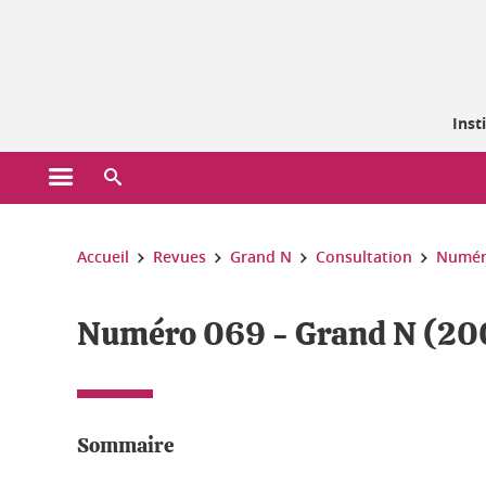
Gestion des cookies
Inst
Ouvrir le menu principal
Ouvrir le moteur de recherche
Vous êtes ici :
Accueil
Revues
Grand N
Consultation
Numér
Numéro 069 - Grand N (20
Sommaire