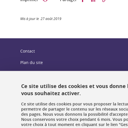
Mis à jour le 27 août 2019
Contact
Plan du site
Crédits
Mentions légales
Ce site utilise des cookies et vous donne
vous souhaitez activer.
Données personnelles : politique de confidentialité
Ce site utilise des cookies pour vous proposer la lect
Gestion des cookies
permettre de partager le contenu sur les réseaux soci
des pages. Nous vous donnons la possibilité d’accepter
Nous conservons votre choix pendant 6 mois. Vous pou
Accessibilité : non conforme
votre choix à tout moment en cliquant sur le lien "Ges