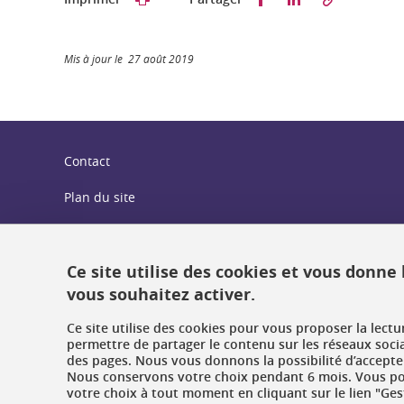
Mis à jour le 27 août 2019
Contact
Plan du site
Crédits
Mentions légales
Ce site utilise des cookies et vous donne
vous souhaitez activer.
Données personnelles : politique de confidentialité
Ce site utilise des cookies pour vous proposer la lect
Gestion des cookies
permettre de partager le contenu sur les réseaux soci
des pages. Nous vous donnons la possibilité d’accepter
Nous conservons votre choix pendant 6 mois. Vous pou
Accessibilité : non conforme
votre choix à tout moment en cliquant sur le lien "Ges