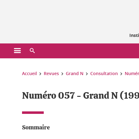
Gestion des cookies
Inst
Ouvrir le menu principal
Ouvrir le moteur de recherche
Vous êtes ici :
Accueil
Revues
Grand N
Consultation
Numér
Numéro 057 - Grand N (19
Sommaire