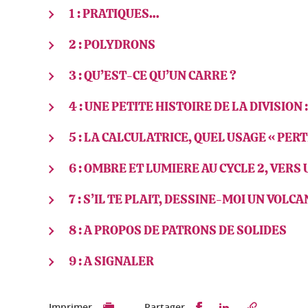
1 : PRATIQUES…
2 : POLYDRONS
3 : QU’EST-CE QU’UN CARRE ?
4 : UNE PETITE HISTOIRE DE LA DIVISION
5 : LA CALCULATRICE, QUEL USAGE « PERT
6 : OMBRE ET LUMIERE AU CYCLE 2, VER
7 : S’IL TE PLAIT, DESSINE-MOI UN VOL
8 : A PROPOS DE PATRONS DE SOLIDES
9 : A SIGNALER
Partager sur Faceb
Partager sur L
Imprimer
Partager