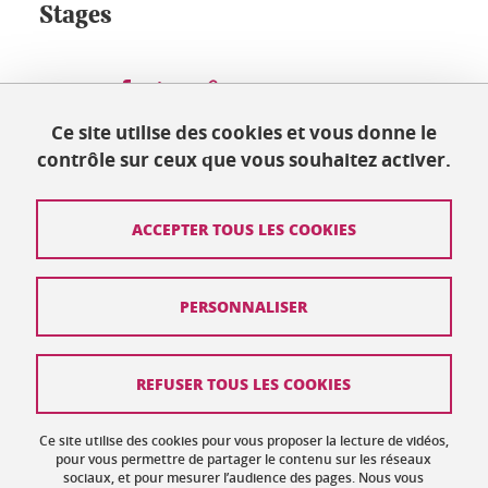
Stages
Partager sur Facebook
Partager sur LinkedIn
Partager
Ce site utilise des cookies et vous donne le
contrôle sur ceux que vous souhaitez activer.
Mis à jour le 19 mai 2022
ACCEPTER TOUS LES COOKIES
Contact
PERSONNALISER
Plan du site
Crédits
REFUSER TOUS LES COOKIES
Mentions légales
Ce site utilise des cookies pour vous proposer la lecture de vidéos,
Données personnelles : politique de confidentialité
pour vous permettre de partager le contenu sur les réseaux
sociaux, et pour mesurer l’audience des pages. Nous vous