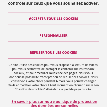
contrôle sur ceux que vous souhaitez activer.
Mis à jour le 14 décembre 2023
ACCEPTER TOUS LES COOKIES
Contact
PERSONNALISER
Plan du site
Crédits
REFUSER TOUS LES COOKIES
Mentions légales
Ce site utilise des cookies pour vous proposer la lecture de vidéos,
Données personnelles : politique de confidentialité
pour vous permettre de partager le contenu sur les réseaux
sociaux, et pour mesurer l’audience des pages. Nous vous
donnons la possibilité d’accepter ou de refuser ces cookies. Nous
Gestion des cookies
conservons votre choix pendant 6 mois. Vous pouvez changer
d’avis et modifier votre choix à tout moment en cliquant sur le lien
Accessibilité : non conforme
"Gestion des cookies" situé dans le pied de page du site.
Politique des cookies
En savoir plus sur notre politique de protection
des données personnelles