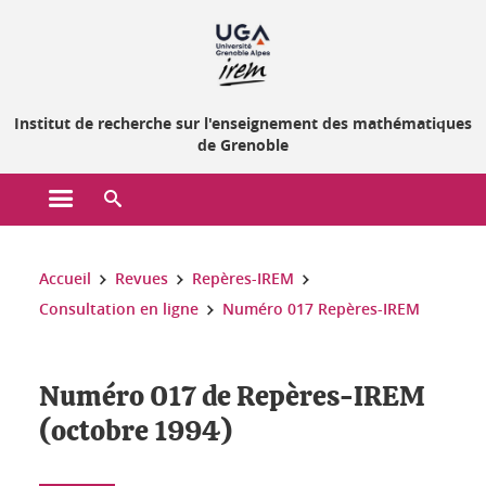
Gestion des cookies
Institut de recherche sur l'enseignement des mathématiques
de Grenoble
Ouvrir le menu principal
Ouvrir le moteur de recherche
Vous êtes ici :
Accueil
Revues
Repères-IREM
Consultation en ligne
Numéro 017 Repères-IREM
Numéro 017 de Repères-IREM
(octobre 1994)