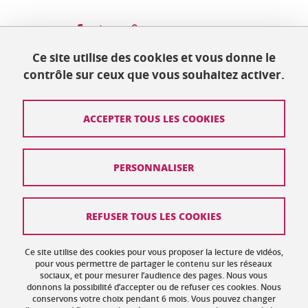
Partager sur Facebook
Partager sur LinkedIn
Partager
Ce site utilise des cookies et vous donne le
contrôle sur ceux que vous souhaitez activer.
Mis à jour le 15 décembre 2023
ACCEPTER TOUS LES COOKIES
Contact
PERSONNALISER
Plan du site
Crédits
REFUSER TOUS LES COOKIES
Mentions légales
Ce site utilise des cookies pour vous proposer la lecture de vidéos,
Données personnelles : politique de confidentialité
pour vous permettre de partager le contenu sur les réseaux
sociaux, et pour mesurer l’audience des pages. Nous vous
donnons la possibilité d’accepter ou de refuser ces cookies. Nous
Gestion des cookies
conservons votre choix pendant 6 mois. Vous pouvez changer