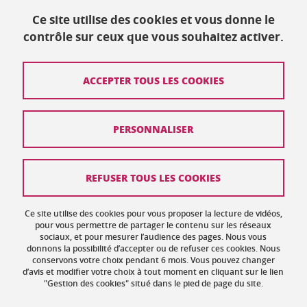
Ce site utilise des cookies et vous donne le
contrôle sur ceux que vous souhaitez activer.
Mis à jour le 14 décembre 2023
ACCEPTER TOUS LES COOKIES
Contact
PERSONNALISER
Plan du site
Crédits
REFUSER TOUS LES COOKIES
Mentions légales
Ce site utilise des cookies pour vous proposer la lecture de vidéos,
Données personnelles : politique de confidentialité
pour vous permettre de partager le contenu sur les réseaux
sociaux, et pour mesurer l’audience des pages. Nous vous
donnons la possibilité d’accepter ou de refuser ces cookies. Nous
Gestion des cookies
conservons votre choix pendant 6 mois. Vous pouvez changer
d’avis et modifier votre choix à tout moment en cliquant sur le lien
Accessibilité : non conforme
"Gestion des cookies" situé dans le pied de page du site.
Politique des cookies