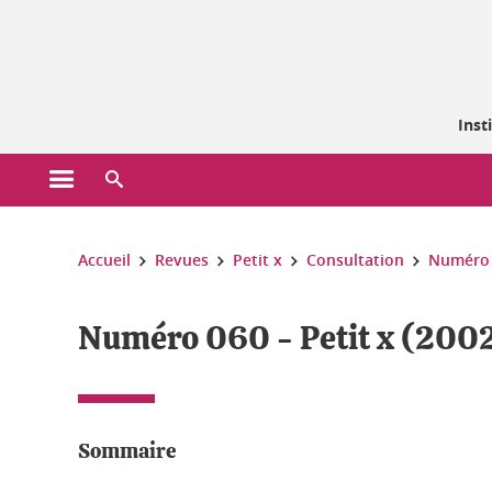
Gestion des cookies
Inst
Ouvrir le menu principal
Ouvrir le moteur de recherche
Vous êtes ici :
Accueil
Revues
Petit x
Consultation
Numéro 
Numéro 060 - Petit x (200
Sommaire