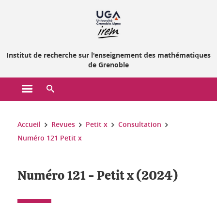
Gestion des cookies
Institut de recherche sur l'enseignement des mathématiques
de Grenoble
Ouvrir le menu principal
Ouvrir le moteur de recherche
Vous êtes ici :
Accueil
Revues
Petit x
Consultation
Numéro 121 Petit x
Numéro 121 - Petit x (2024)