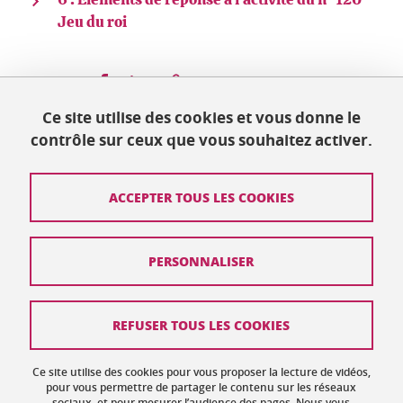
Jeu du roi
Partager sur Facebook
Partager sur LinkedIn
Partager
Ce site utilise des cookies et vous donne le
contrôle sur ceux que vous souhaitez activer.
Mis à jour le 30 janvier 2025
ACCEPTER TOUS LES COOKIES
Contact
PERSONNALISER
Plan du site
Crédits
REFUSER TOUS LES COOKIES
Mentions légales
Ce site utilise des cookies pour vous proposer la lecture de vidéos,
Données personnelles : politique de confidentialité
pour vous permettre de partager le contenu sur les réseaux
sociaux, et pour mesurer l’audience des pages. Nous vous