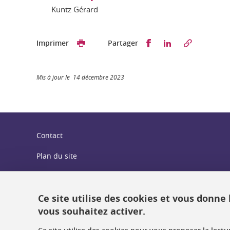
Kuntz Gérard
Partager sur Faceb
Partager sur L
Imprimer
Partager
Mis à jour le 14 décembre 2023
Contact
Plan du site
Crédits
Mentions légales
Ce site utilise des cookies et vous donne
vous souhaitez activer.
Données personnelles : politique de confidentialité