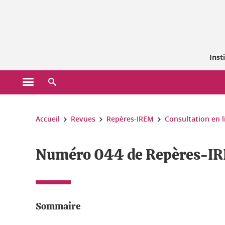
Gestion des cookies
Inst
Ouvrir le menu principal
Ouvrir le moteur de recherche
Vous êtes ici :
Accueil
Revues
Repères-IREM
Consultation en l
Numéro 044 de Repères-IRE
Sommaire