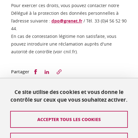
Pour exercer ces droits, vous pouvez contacter notre
Délégué à la protection des données personnelles à
l’adresse suivante :
dpo@grenet.fr
/ Tél. 33 (0)4 56 52 90
44.
En cas de contestation légitime non satisfaite, vous
pouvez introduire une réclamation auprès d'une
autorité de contrôle (voir cnil.fr).
Partager sur Facebook
Partager sur LinkedIn
Partager
Ce site utilise des cookies et vous donne le
Publié le 26 mai 2025
contrôle sur ceux que vous souhaitez activer.
Mis à jour le 26 mai 2025
ACCEPTER TOUS LES COOKIES
Contact