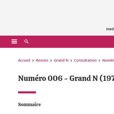
Gestion des cookies
Inst
Ouvrir le menu principal
Ouvrir le moteur de recherche
Vous êtes ici :
Accueil
Revues
Grand N
Consultation
Numér
Numéro 006 - Grand N (19
Sommaire