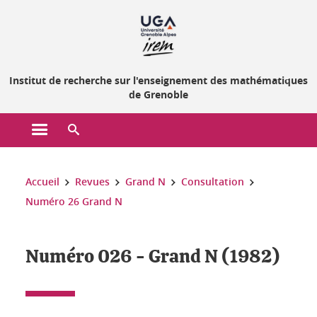
Gestion des cookies
Institut de recherche sur l'enseignement des mathématiques
de Grenoble
Ouvrir le menu principal
Ouvrir le moteur de recherche
Vous êtes ici :
Accueil
Revues
Grand N
Consultation
Numéro 26 Grand N
Numéro 026 - Grand N (1982)