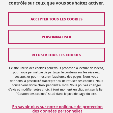
contrôle sur ceux que vous souhaitez activer.
Mis à jour le 27 août 2019
ACCEPTER TOUS LES COOKIES
Contact
PERSONNALISER
Plan du site
Crédits
REFUSER TOUS LES COOKIES
Mentions légales
Ce site utilise des cookies pour vous proposer la lecture de vidéos,
Données personnelles : politique de confidentialité
pour vous permettre de partager le contenu sur les réseaux
sociaux, et pour mesurer l’audience des pages. Nous vous
donnons la possibilité d’accepter ou de refuser ces cookies. Nous
Gestion des cookies
conservons votre choix pendant 6 mois. Vous pouvez changer
d’avis et modifier votre choix à tout moment en cliquant sur le lien
Accessibilité : non conforme
"Gestion des cookies" situé dans le pied de page du site.
Politique des cookies
En savoir plus sur notre politique de protection
des données personnelles