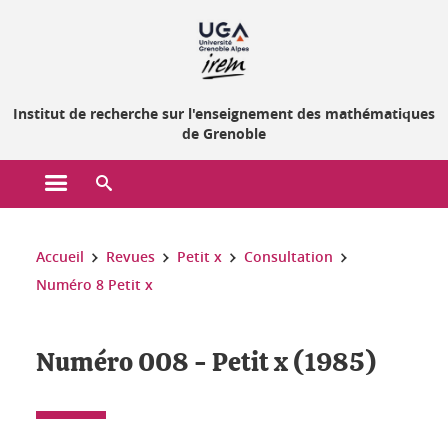
Gestion des cookies
Institut de recherche sur l'enseignement des mathématiques
de Grenoble
Ouvrir le menu principal
Ouvrir le moteur de recherche
Vous êtes ici :
Accueil
Revues
Petit x
Consultation
Numéro 8 Petit x
Numéro 008 - Petit x (1985)