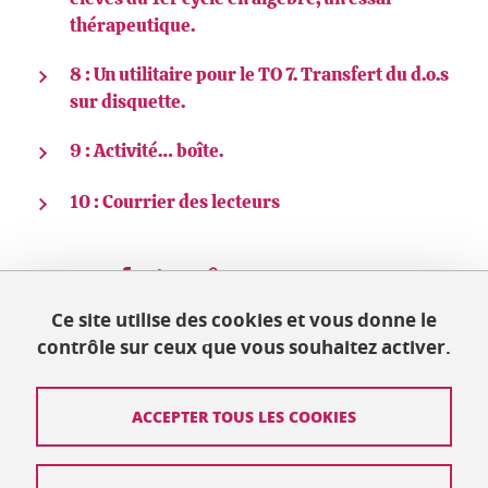
thérapeutique.
8 : Un utilitaire pour le TO 7. Transfert du d.o.s
sur disquette.
9 : Activité… boîte.
10 : Courrier des lecteurs
Partager sur Facebook
Partager sur LinkedIn
Partager
Ce site utilise des cookies et vous donne le
contrôle sur ceux que vous souhaitez activer.
Mis à jour le 10 octobre 2019
ACCEPTER TOUS LES COOKIES
Contact