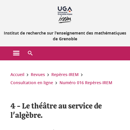
Gestion des cookies
Institut de recherche sur l'enseignement des mathématiques
de Grenoble
Ouvrir le menu principal
Ouvrir le moteur de recherche
Vous êtes ici :
Accueil
Revues
Repères-IREM
Consultation en ligne
Numéro 016 Repères-IREM
4 - Le théâtre au service de
l'algèbre.