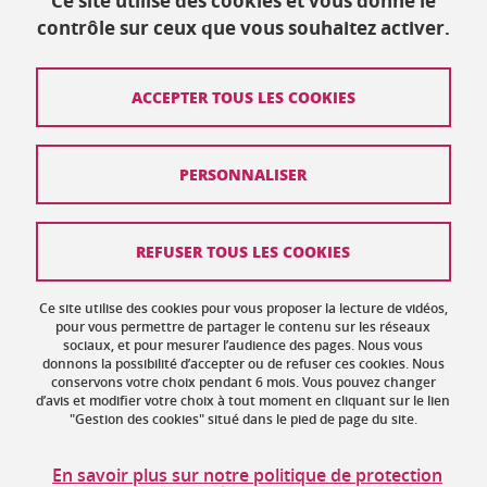
Ce site utilise des cookies et vous donne le
Publié le 16 décembre 2023
contrôle sur ceux que vous souhaitez activer.
Mis à jour le 16 décembre 2023
ACCEPTER TOUS LES COOKIES
Contact
PERSONNALISER
Plan du site
Crédits
REFUSER TOUS LES COOKIES
Mentions légales
Ce site utilise des cookies pour vous proposer la lecture de vidéos,
Données personnelles : politique de confidentialité
pour vous permettre de partager le contenu sur les réseaux
sociaux, et pour mesurer l’audience des pages. Nous vous
donnons la possibilité d’accepter ou de refuser ces cookies. Nous
Gestion des cookies
conservons votre choix pendant 6 mois. Vous pouvez changer
d’avis et modifier votre choix à tout moment en cliquant sur le lien
Accessibilité : non conforme
"Gestion des cookies" situé dans le pied de page du site.
Politique des cookies
En savoir plus sur notre politique de protection