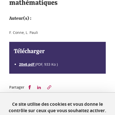
mathématiques
Auteur(s) :
F. Conne, L. Pauli
Télécharger
20x6.pdf
(PDF, 933 Ko )
Partager sur Facebook
Partager sur LinkedIn
Partager
Ce site utilise des cookies et vous donne le
Publié le 7 octobre 2019
contrôle sur ceux que vous souhaitez activer.
Mis à jour le 7 octobre 2019