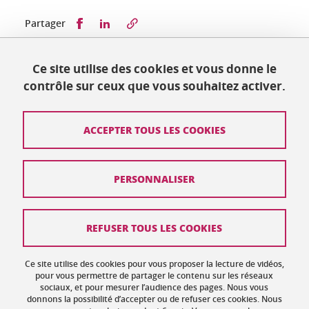
Partager sur Facebook
Partager sur LinkedIn
Partager
Ce site utilise des cookies et vous donne le
Publié le 13 décembre 2023
contrôle sur ceux que vous souhaitez activer.
Mis à jour le 10 juillet 2025
ACCEPTER TOUS LES COOKIES
Contact
PERSONNALISER
Plan du site
Crédits
REFUSER TOUS LES COOKIES
Mentions légales
Ce site utilise des cookies pour vous proposer la lecture de vidéos,
Données personnelles : politique de confidentialité
pour vous permettre de partager le contenu sur les réseaux
sociaux, et pour mesurer l’audience des pages. Nous vous
donnons la possibilité d’accepter ou de refuser ces cookies. Nous
Gestion des cookies