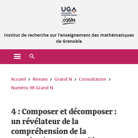
Gestion des cookies
Institut de recherche sur l'enseignement des mathématiques
de Grenoble
Ouvrir le menu principal
Ouvrir le moteur de recherche
Vous êtes ici :
Accueil
Revues
Grand N
Consultation
Numéro 98 Grand N
4 : Composer et décomposer :
un révélateur de la
compréhension de la