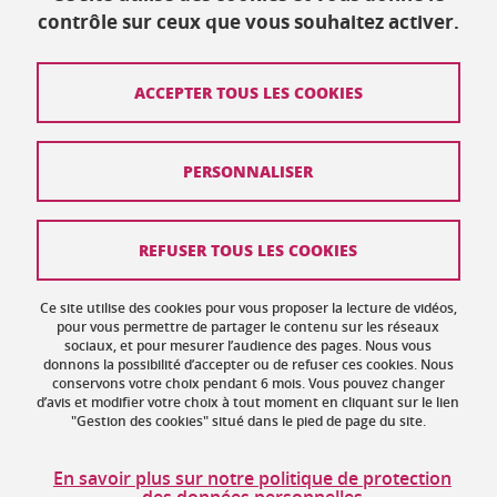
contrôle sur ceux que vous souhaitez activer.
Mis à jour le 15 avril 2019
ACCEPTER TOUS LES COOKIES
Contact
PERSONNALISER
Plan du site
Crédits
REFUSER TOUS LES COOKIES
Mentions légales
Ce site utilise des cookies pour vous proposer la lecture de vidéos,
Données personnelles : politique de confidentialité
pour vous permettre de partager le contenu sur les réseaux
sociaux, et pour mesurer l’audience des pages. Nous vous
donnons la possibilité d’accepter ou de refuser ces cookies. Nous
Gestion des cookies
conservons votre choix pendant 6 mois. Vous pouvez changer
d’avis et modifier votre choix à tout moment en cliquant sur le lien
Accessibilité : non conforme
"Gestion des cookies" situé dans le pied de page du site.
Politique des cookies
En savoir plus sur notre politique de protection