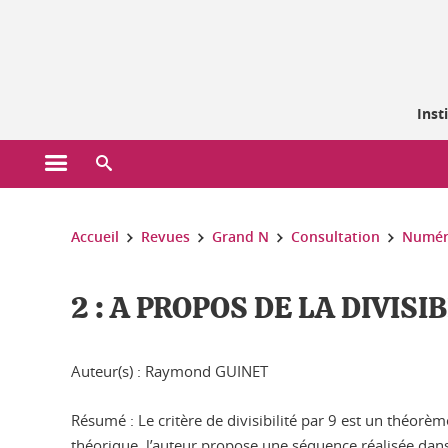
Gestion des cookies
Inst
Ouvrir le menu principal
Ouvrir le moteur de recherche
Vous êtes ici :
Accueil
Revues
Grand N
Consultation
Numér
2 : A PROPOS DE LA DIVISIB
Auteur(s) : Raymond GUINET
Résumé : Le critère de divisibilité par 9 est un théorè
théorique, l’auteur propose une séquence réalisée dan