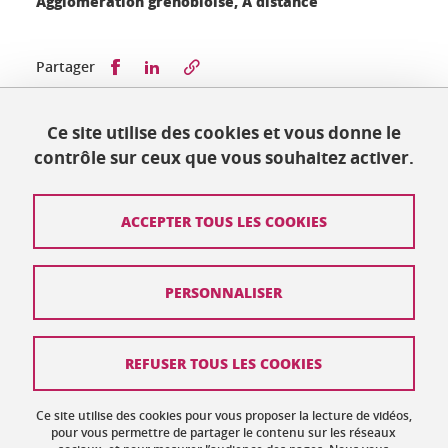
Agglomération grenobloise, À distance
Partager sur Facebook
Partager sur LinkedIn
Partager
Ce site utilise des cookies et vous donne le
Publié le 5 juillet 2022
contrôle sur ceux que vous souhaitez activer.
Mis à jour le 5 juillet 2022
ACCEPTER TOUS LES COOKIES
Contact
PERSONNALISER
Plan du site
Crédits
REFUSER TOUS LES COOKIES
Mentions légales
Ce site utilise des cookies pour vous proposer la lecture de vidéos,
Données personnelles : politique de confidentialité
pour vous permettre de partager le contenu sur les réseaux