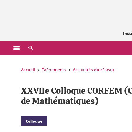
Gestion des cookies
Inst
Ouvrir le menu principal
Ouvrir le moteur de recherche
Vous êtes ici :
Accueil
Événements
Actualités du réseau
XXVIIe Colloque CORFEM (C
de Mathématiques)
Colloque