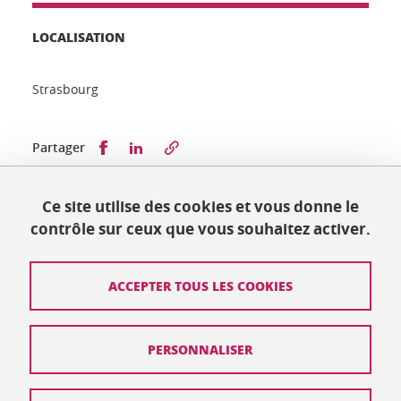
LOCALISATION
Strasbourg
Partager sur Facebook
Partager sur LinkedIn
Partager
Ce site utilise des cookies et vous donne le
Publié le 17 février 2020
contrôle sur ceux que vous souhaitez activer.
Mis à jour le 27 avril 2020
ACCEPTER TOUS LES COOKIES
Contact
PERSONNALISER
Plan du site