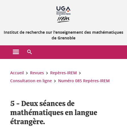
Gestion des cookies
Institut de recherche sur l'enseignement des mathématiques
de Grenoble
Ouvrir le menu principal
Ouvrir le moteur de recherche
Vous êtes ici :
Accueil
Revues
Repères-IREM
Consultation en ligne
Numéro 085 Repères-IREM
5 - Deux séances de
mathématiques en langue
étrangère.