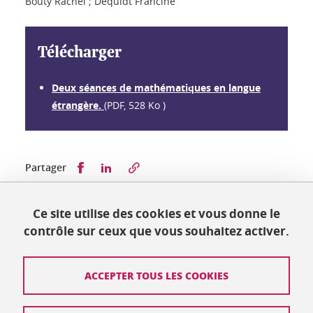
Bouty Rachel ; Dequidt Francine
Télécharger
Deux séances de mathématiques en langue
étrangère.
(PDF, 528 Ko )
Partager sur Facebook
Partager sur LinkedIn
Partager
Ce site utilise des cookies et vous donne le
Publié le 10 janvier 2024
contrôle sur ceux que vous souhaitez activer.
Mis à jour le 10 janvier 2024
ACCEPTER TOUS LES COOKIES
Contact