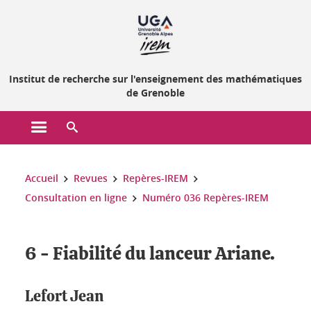
Gestion des cookies
Institut de recherche sur l'enseignement des mathématiques
de Grenoble
Ouvrir le menu principal
Ouvrir le moteur de recherche
Vous êtes ici :
Accueil
Revues
Repères-IREM
Consultation en ligne
Numéro 036 Repères-IREM
6 - Fiabilité du lanceur Ariane.
Lefort Jean