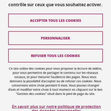
contrôle sur ceux que vous souhaitez activer.
Mis à jour le 17 décembre 2023
ACCEPTER TOUS LES COOKIES
Contact
PERSONNALISER
Plan du site
Crédits
REFUSER TOUS LES COOKIES
Mentions légales
Ce site utilise des cookies pour vous proposer la lecture de vidéos,
Données personnelles : politique de confidentialité
pour vous permettre de partager le contenu sur les réseaux
sociaux, et pour mesurer l’audience des pages. Nous vous
donnons la possibilité d’accepter ou de refuser ces cookies. Nous
Gestion des cookies
conservons votre choix pendant 6 mois. Vous pouvez changer
d’avis et modifier votre choix à tout moment en cliquant sur le lien
Accessibilité : non conforme
"Gestion des cookies" situé dans le pied de page du site.
Politique des cookies
En savoir plus sur notre politique de protection
des données personnelles