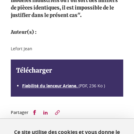
modèles industriels où l'on sort des milliers
de pièces identiques, il est impossible de le
justifier dans le présent cas".
Auteur(s) :
Lefort Jean
Télécharger
Fiabilité du lanceur Ariane.
(PDF, 236 Ko )
Partager sur Facebook
Partager sur LinkedIn
Partager
Ce site utilise des cookies et vous donne le
Publié le 17 décembre 2023