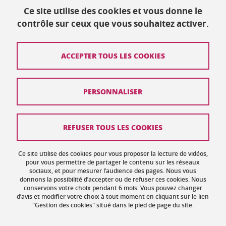
Ce site utilise des cookies et vous donne le
Publié le 17 décembre 2023
contrôle sur ceux que vous souhaitez activer.
Mis à jour le 17 décembre 2023
ACCEPTER TOUS LES COOKIES
Contact
PERSONNALISER
Plan du site
Crédits
REFUSER TOUS LES COOKIES
Mentions légales
Ce site utilise des cookies pour vous proposer la lecture de vidéos,
Données personnelles : politique de confidentialité
pour vous permettre de partager le contenu sur les réseaux
sociaux, et pour mesurer l’audience des pages. Nous vous
donnons la possibilité d’accepter ou de refuser ces cookies. Nous
Gestion des cookies
conservons votre choix pendant 6 mois. Vous pouvez changer
d’avis et modifier votre choix à tout moment en cliquant sur le lien
Accessibilité : non conforme
"Gestion des cookies" situé dans le pied de page du site.
Politique des cookies