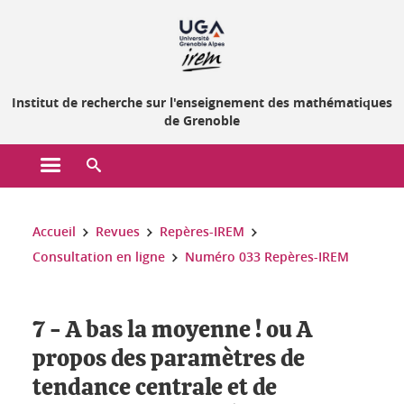
Gestion des cookies
Institut de recherche sur l'enseignement des mathématiques
de Grenoble
Ouvrir le menu principal
Ouvrir le moteur de recherche
Vous êtes ici :
Accueil
Revues
Repères-IREM
Consultation en ligne
Numéro 033 Repères-IREM
7 - A bas la moyenne ! ou A
propos des paramètres de
tendance centrale et de