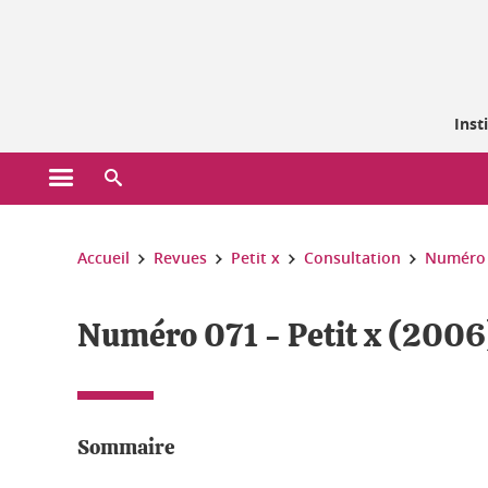
Gestion des cookies
Inst
Ouvrir le menu principal
Ouvrir le moteur de recherche
Vous êtes ici :
Accueil
Revues
Petit x
Consultation
Numéro 
Numéro 071 - Petit x (2006
Sommaire