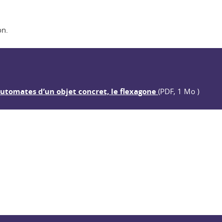
on.
utomates d’un objet concret, le flexagone
(PDF, 1 Mo )
ook
inkedIn