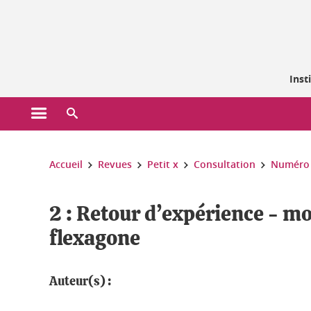
Gestion des cookies
Inst
Ouvrir le menu principal
Ouvrir le moteur de recherche
Vous êtes ici :
Accueil
Revues
Petit x
Consultation
Numéro 1
2 : Retour d’expérience - mo
flexagone
Auteur(s) :