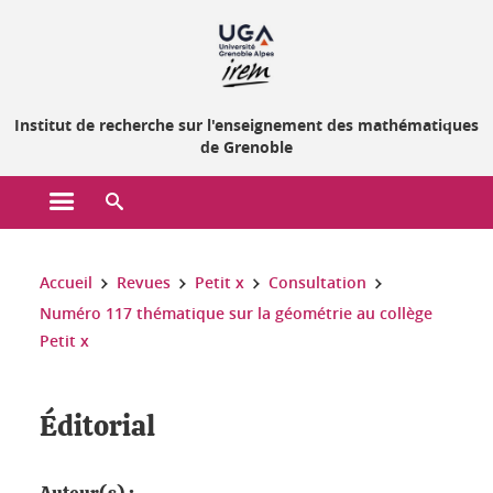
Gestion des cookies
Institut de recherche sur l'enseignement des mathématiques
de Grenoble
Ouvrir le menu principal
Ouvrir le moteur de recherche
Vous êtes ici :
Accueil
Revues
Petit x
Consultation
Numéro 117 thématique sur la géométrie au collège
Petit x
Éditorial