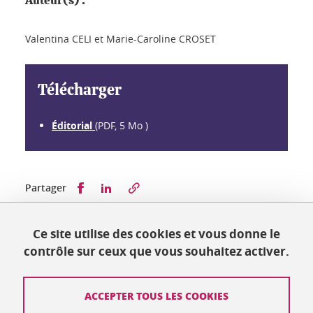
Auteur(s) :
Valentina CELI et Marie-Caroline CROSET
Télécharger
Éditorial
(PDF, 5 Mo )
Partager sur Facebook
Partager sur LinkedIn
Partager
Ce site utilise des cookies et vous donne le
Publié le 4 mars 2024
contrôle sur ceux que vous souhaitez activer.
Mis à jour le 4 mars 2024
ACCEPTER TOUS LES COOKIES