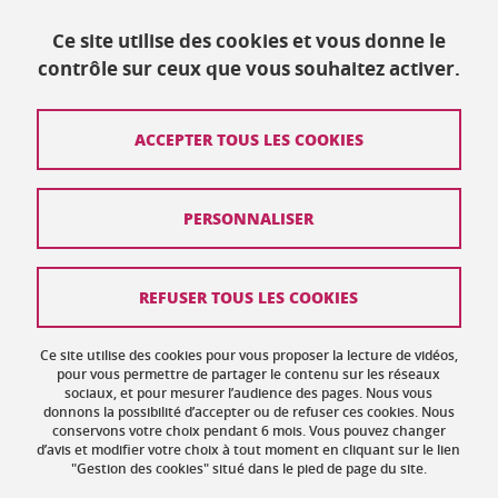
Ce site utilise des cookies et vous donne le
Publié le 18 juillet 2019
contrôle sur ceux que vous souhaitez activer.
Mis à jour le 18 juillet 2019
ACCEPTER TOUS LES COOKIES
Contact
PERSONNALISER
Plan du site
Crédits
REFUSER TOUS LES COOKIES
Mentions légales
Ce site utilise des cookies pour vous proposer la lecture de vidéos,
Données personnelles : politique de confidentialité
pour vous permettre de partager le contenu sur les réseaux
sociaux, et pour mesurer l’audience des pages. Nous vous
donnons la possibilité d’accepter ou de refuser ces cookies. Nous
Gestion des cookies
conservons votre choix pendant 6 mois. Vous pouvez changer
d’avis et modifier votre choix à tout moment en cliquant sur le lien
Accessibilité : non conforme
"Gestion des cookies" situé dans le pied de page du site.