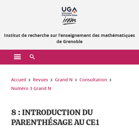
Gestion des cookies
Institut de recherche sur l'enseignement des mathématiques
de Grenoble
Ouvrir le menu principal
Ouvrir le moteur de recherche
Vous êtes ici :
Accueil
Revues
Grand N
Consultation
Numéro 3 Grand N
8 : INTRODUCTION DU
PARENTHÉSAGE AU CE1