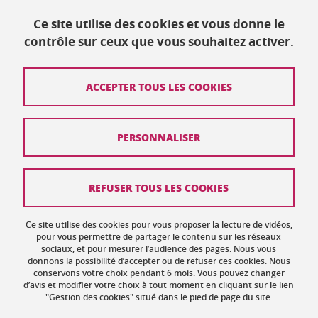
Ce site utilise des cookies et vous donne le
contrôle sur ceux que vous souhaitez activer.
Mis à jour le 27 août 2019
ACCEPTER TOUS LES COOKIES
Contact
PERSONNALISER
Plan du site
Crédits
REFUSER TOUS LES COOKIES
Mentions légales
Ce site utilise des cookies pour vous proposer la lecture de vidéos,
Données personnelles : politique de confidentialité
pour vous permettre de partager le contenu sur les réseaux
sociaux, et pour mesurer l’audience des pages. Nous vous
donnons la possibilité d’accepter ou de refuser ces cookies. Nous
Gestion des cookies
conservons votre choix pendant 6 mois. Vous pouvez changer
d’avis et modifier votre choix à tout moment en cliquant sur le lien
Accessibilité : non conforme
"Gestion des cookies" situé dans le pied de page du site.