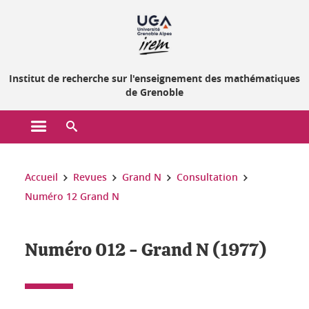
Gestion des cookies
Institut de recherche sur l'enseignement des mathématiques
de Grenoble
Ouvrir le menu principal
Ouvrir le moteur de recherche
Vous êtes ici :
Accueil
Revues
Grand N
Consultation
Numéro 12 Grand N
Numéro 012 - Grand N (1977)