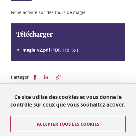
Fiche activité sur des tours de magie.
Télécharger
magie_v2.pdf
(PDF, 118 Ko )
Partager sur Facebook
Partager sur LinkedIn
Partager
Ce site utilise des cookies et vous donne le
Publié le 15 janvier 2023
contrôle sur ceux que vous souhaitez activer.
Mis à jour le 17 janvier 2023
ACCEPTER TOUS LES COOKIES