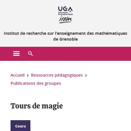
Gestion des cookies
Institut de recherche sur l'enseignement des mathématiques
de Grenoble
Ouvrir le menu principal
Ouvrir le moteur de recherche
Vous êtes ici :
Accueil
Ressources pédagogiques
Publications des groupes
Tours de magie
Cours