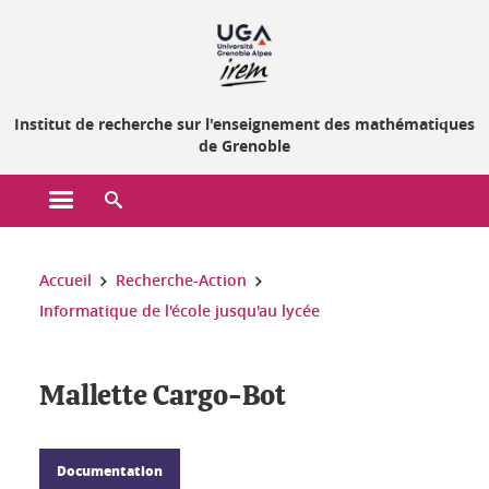
Gestion des cookies
Institut de recherche sur l'enseignement des mathématiques
de Grenoble
Ouvrir le menu principal
Ouvrir le moteur de recherche
Vous êtes ici :
Accueil
Recherche-Action
Informatique de l'école jusqu'au lycée
Mallette Cargo-Bot
Documentation