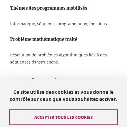
Thèmes des programmes mobilisés
Informatique, séquence, programmation, fonctions.
Problème mathématique traité
Résolution de problèmes algorithmiques liés à des
séquences d'instructions.
Partager sur Facebook
Partager sur LinkedIn
Partager
Ce site utilise des cookies et vous donne le
contrôle sur ceux que vous souhaitez activer.
Mis à jour le 25 juillet 2024
ACCEPTER TOUS LES COOKIES