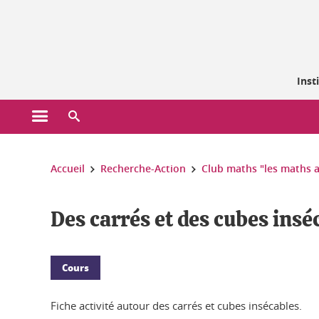
Gestion des cookies
Inst
Ouvrir le menu principal
Ouvrir le moteur de recherche
Vous êtes ici :
Accueil
Recherche-Action
Club maths "les maths 
Des carrés et des cubes insé
Cours
Fiche activité autour des carrés et cubes insécables.