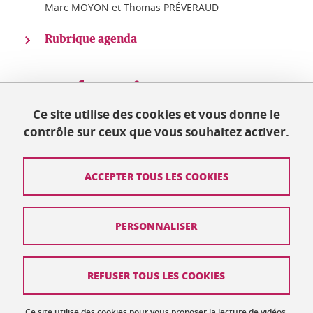
Marc MOYON et Thomas PRÉVERAUD
Rubrique agenda
Partager sur Facebook
Partager sur LinkedIn
Partager
Ce site utilise des cookies et vous donne le
contrôle sur ceux que vous souhaitez activer.
Mis à jour le 15 janvier 2025
ACCEPTER TOUS LES COOKIES
Contact
PERSONNALISER
Plan du site
Crédits
REFUSER TOUS LES COOKIES
Mentions légales
Ce site utilise des cookies pour vous proposer la lecture de vidéos,