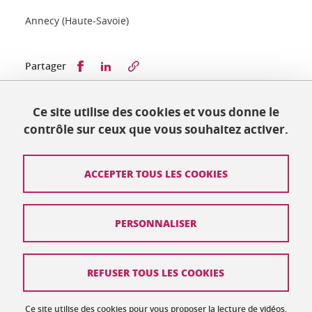
Annecy (Haute-Savoie)
Partager sur Facebook
Partager sur LinkedIn
Partager
Ce site utilise des cookies et vous donne le
Publié le 2 octobre 2018
contrôle sur ceux que vous souhaitez activer.
Mis à jour le 9 juillet 2019
ACCEPTER TOUS LES COOKIES
Contact
PERSONNALISER
Plan du site
Crédits
REFUSER TOUS LES COOKIES
Mentions légales
Ce site utilise des cookies pour vous proposer la lecture de vidéos,