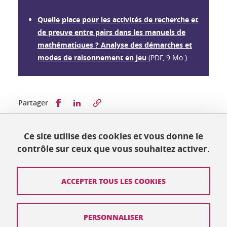
Quelle place pour les activités de recherche et
de preuve entre pairs dans les manuels de
mathématiques ? Analyse des démarches et
modes de raisonnement en jeu
(PDF, 9 Mo )
Partager sur Facebook
Partager sur LinkedIn
Partager
Ce site utilise des cookies et vous donne le
Publié le 13 février 2026
contrôle sur ceux que vous souhaitez activer.
Mis à jour le 13 février 2026
ACCEPTER TOUS LES COOKIES
Contact
PERSONNALISER
Plan du site