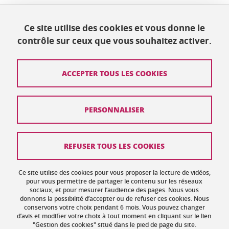
Ce site utilise des cookies et vous donne le
Publié le 19 juin 2019
contrôle sur ceux que vous souhaitez activer.
Mis à jour le 19 juin 2019
ACCEPTER TOUS LES COOKIES
Contact
PERSONNALISER
Plan du site
Crédits
REFUSER TOUS LES COOKIES
Mentions légales
Ce site utilise des cookies pour vous proposer la lecture de vidéos,
Données personnelles : politique de confidentialité
pour vous permettre de partager le contenu sur les réseaux
sociaux, et pour mesurer l’audience des pages. Nous vous
donnons la possibilité d’accepter ou de refuser ces cookies. Nous
Gestion des cookies
conservons votre choix pendant 6 mois. Vous pouvez changer
d’avis et modifier votre choix à tout moment en cliquant sur le lien
Accessibilité : non conforme
"Gestion des cookies" situé dans le pied de page du site.