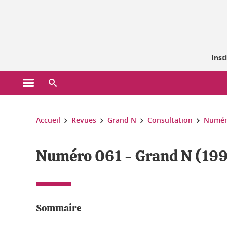
Gestion des cookies
Inst
Ouvrir le menu principal
Ouvrir le moteur de recherche
Vous êtes ici :
Accueil
Revues
Grand N
Consultation
Numér
Numéro 061 - Grand N (19
Sommaire