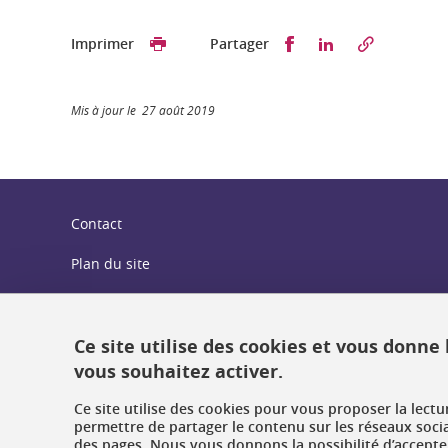
Partager sur Faceb
Partager sur L
Imprimer
Partager
Mis à jour le 27 août 2019
Contact
Plan du site
Crédits
Mentions légales
Ce site utilise des cookies et vous donne
vous souhaitez activer.
Données personnelles : politique de confidentialité
Ce site utilise des cookies pour vous proposer la lect
Gestion des cookies
permettre de partager le contenu sur les réseaux soci
des pages. Nous vous donnons la possibilité d’accepter