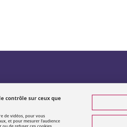
ook
inkedIn
 le contrôle sur ceux que
ure de vidéos, pour vous
aux, et pour mesurer l’audience
 ou de refuser ces cookies.