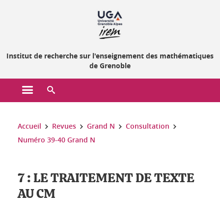
Gestion des cookies
Institut de recherche sur l'enseignement des mathématiques
de Grenoble
Ouvrir le menu principal
Ouvrir le moteur de recherche
Vous êtes ici :
Accueil
Revues
Grand N
Consultation
Numéro 39-40 Grand N
7 : LE TRAITEMENT DE TEXTE
AU CM