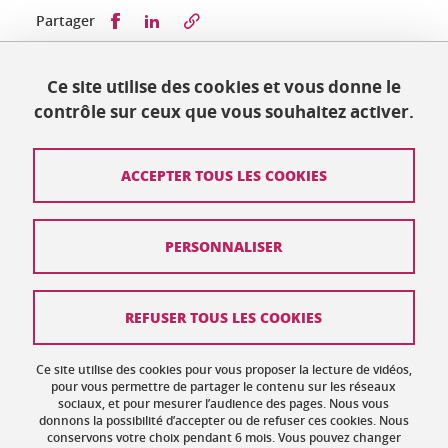
Partager sur Facebook
Partager sur LinkedIn
Partager
Ce site utilise des cookies et vous donne le
Publié le 15 juillet 2019
contrôle sur ceux que vous souhaitez activer.
Mis à jour le 15 juillet 2019
ACCEPTER TOUS LES COOKIES
Contact
PERSONNALISER
Plan du site
Crédits
REFUSER TOUS LES COOKIES
Mentions légales
Ce site utilise des cookies pour vous proposer la lecture de vidéos,
Données personnelles : politique de confidentialité
pour vous permettre de partager le contenu sur les réseaux
sociaux, et pour mesurer l’audience des pages. Nous vous
donnons la possibilité d’accepter ou de refuser ces cookies. Nous
Gestion des cookies
conservons votre choix pendant 6 mois. Vous pouvez changer