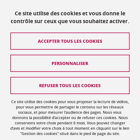
Ce site utilise des cookies et vous donne le
Publié le 2 octobre 2018
contrôle sur ceux que vous souhaitez activer.
Mis à jour le 24 juin 2019
ACCEPTER TOUS LES COOKIES
Contact
PERSONNALISER
Plan du site
Crédits
REFUSER TOUS LES COOKIES
Mentions légales
Ce site utilise des cookies pour vous proposer la lecture de vidéos,
Données personnelles : politique de confidentialité
pour vous permettre de partager le contenu sur les réseaux
sociaux, et pour mesurer l’audience des pages. Nous vous
donnons la possibilité d’accepter ou de refuser ces cookies. Nous
Gestion des cookies
conservons votre choix pendant 6 mois. Vous pouvez changer
d’avis et modifier votre choix à tout moment en cliquant sur le lien
Accessibilité : non conforme
"Gestion des cookies" situé dans le pied de page du site.