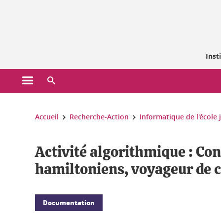
Gestion des cookies
Inst
Ouvrir le menu principal
Ouvrir le moteur de recherche
Vous êtes ici :
Accueil
Recherche-Action
Informatique de l'école 
Activité algorithmique : Con
hamiltoniens, voyageur de
Documentation