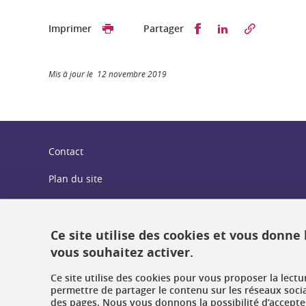
Partager sur Faceb
Partager sur L
Imprimer
Partager
Mis à jour le 12 novembre 2019
Contact
Plan du site
Crédits
Mentions légales
Ce site utilise des cookies et vous donne
vous souhaitez activer.
Données personnelles : politique de confidentialité
Ce site utilise des cookies pour vous proposer la lect
Gestion des cookies
permettre de partager le contenu sur les réseaux soci
des pages. Nous vous donnons la possibilité d’accepter