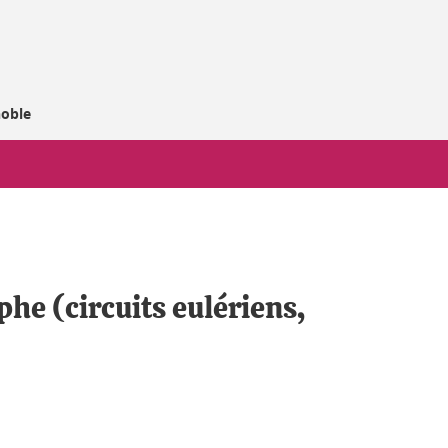
noble
he (circuits eulériens,