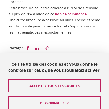
librement.
Cette brochure peut être achetée à l’IREM de Grenoble
au prix de 20€ à l’aide de ce
bon de commande
.
Une autre brochure accessible au niveau 6ème et 5ème
est disponible pour initier ce travail d’exploration sur
les mathématiques mésopotamiennes.
Partager sur Facebook
Partager sur LinkedIn
Partager
Ce site utilise des cookies et vous donne le
Publié le 20 mai 2019
contrôle sur ceux que vous souhaitez activer.
Mis à jour le 19 juin 2019
ACCEPTER TOUS LES COOKIES
Contact
PERSONNALISER
Plan du site