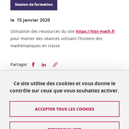
Session de formation
le 15 janvier 2020
Utilisation des ressources du site
https://hist-math.fr
pour monter des séances utilisant l'histoire des
mathématiques en classe
Partager sur Facebook
Partager sur LinkedIn
Partager
Ce site utilise des cookies et vous donne le
Publié le 17 janvier 2020
contrôle sur ceux que vous souhaitez activer.
Mis à jour le 17 janvier 2020
ACCEPTER TOUS LES COOKIES
Contact