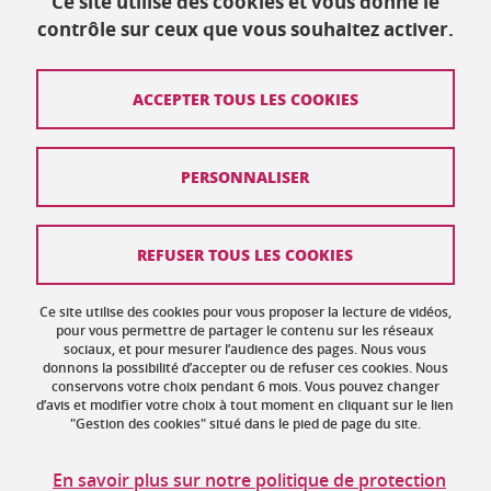
Ce site utilise des cookies et vous donne le
Publié le 16 juillet 2019
contrôle sur ceux que vous souhaitez activer.
Mis à jour le 4 avril 2023
ACCEPTER TOUS LES COOKIES
Contact
PERSONNALISER
Plan du site
Crédits
REFUSER TOUS LES COOKIES
Mentions légales
Ce site utilise des cookies pour vous proposer la lecture de vidéos,
Données personnelles : politique de confidentialité
pour vous permettre de partager le contenu sur les réseaux
sociaux, et pour mesurer l’audience des pages. Nous vous
donnons la possibilité d’accepter ou de refuser ces cookies. Nous
Gestion des cookies
conservons votre choix pendant 6 mois. Vous pouvez changer
d’avis et modifier votre choix à tout moment en cliquant sur le lien
Accessibilité : non conforme
"Gestion des cookies" situé dans le pied de page du site.
Politique des cookies
En savoir plus sur notre politique de protection