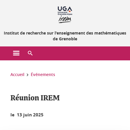
Gestion des cookies
Institut de recherche sur l'enseignement des mathématiques
de Grenoble
Ouvrir le menu principal
Ouvrir le moteur de recherche
Vous êtes ici :
Accueil
Événements
Réunion IREM
le 13 juin 2025