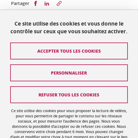
Partager sur Facebook
Partager sur LinkedIn
Partager
Ce site utilise des cookies et vous donne le
Publié le 24 juillet 2024
contrôle sur ceux que vous souhaitez activer.
Mis à jour le 24 juillet 2024
ACCEPTER TOUS LES COOKIES
Contact
PERSONNALISER
Plan du site
Crédits
REFUSER TOUS LES COOKIES
Mentions légales
Ce site utilise des cookies pour vous proposer la lecture de vidéos,
Données personnelles : politique de confidentialité
pour vous permettre de partager le contenu sur les réseaux
sociaux, et pour mesurer l’audience des pages. Nous vous
donnons la possibilité d’accepter ou de refuser ces cookies. Nous
Gestion des cookies
conservons votre choix pendant 6 mois. Vous pouvez changer
d’avis et modifier votre choix à tout moment en cliquant sur le lien