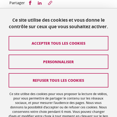
Partager sur Facebook
Partager sur LinkedIn
Partager
Ce site utilise des cookies et vous donne le
Publié le 24 juillet 2024
contrôle sur ceux que vous souhaitez activer.
Mis à jour le 25 juillet 2024
ACCEPTER TOUS LES COOKIES
Contact
PERSONNALISER
Plan du site
Crédits
REFUSER TOUS LES COOKIES
Mentions légales
Ce site utilise des cookies pour vous proposer la lecture de vidéos,
Données personnelles : politique de confidentialité
pour vous permettre de partager le contenu sur les réseaux
sociaux, et pour mesurer l’audience des pages. Nous vous
donnons la possibilité d’accepter ou de refuser ces cookies. Nous
Gestion des cookies
conservons votre choix pendant 6 mois. Vous pouvez changer
d’avis et modifier votre choix à tout moment en cliquant sur le lien