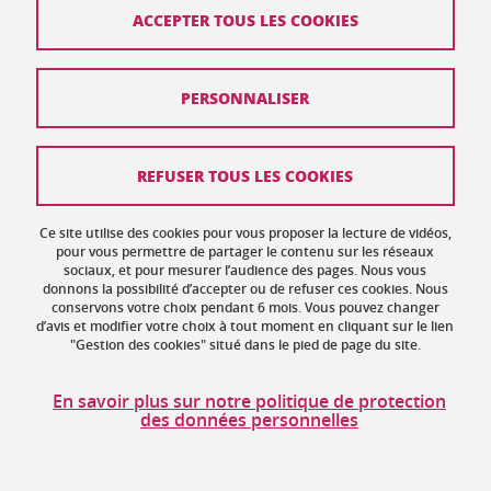
ACCEPTER TOUS LES COOKIES
Réunion IREM
le
18 octobre 2024
PERSONNALISER
REFUSER TOUS LES COOKIES
Semaine de rentrée de l'IFÉ
Ce site utilise des cookies pour vous proposer la lecture de vidéos,
pour vous permettre de partager le contenu sur les réseaux
le
16 octobre 2024
sociaux, et pour mesurer l’audience des pages. Nous vous
donnons la possibilité d’accepter ou de refuser ces cookies. Nous
conservons votre choix pendant 6 mois. Vous pouvez changer
d’avis et modifier votre choix à tout moment en cliquant sur le lien
"Gestion des cookies" situé dans le pied de page du site.
En savoir plus sur notre politique de protection
Réunion IREM (réunion de bureau)
des données personnelles
le
4 octobre 2024