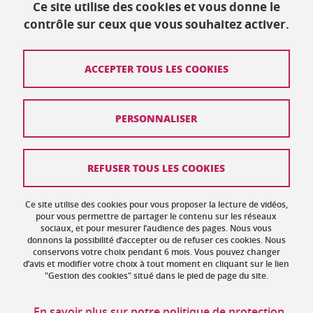
Ce site utilise des cookies et vous donne le
Publié le 10 mars 2023
contrôle sur ceux que vous souhaitez activer.
Mis à jour le 17 mai 2023
ACCEPTER TOUS LES COOKIES
Contact
PERSONNALISER
Plan du site
Crédits
REFUSER TOUS LES COOKIES
Mentions légales
Ce site utilise des cookies pour vous proposer la lecture de vidéos,
Données personnelles : politique de confidentialité
pour vous permettre de partager le contenu sur les réseaux
sociaux, et pour mesurer l’audience des pages. Nous vous
donnons la possibilité d’accepter ou de refuser ces cookies. Nous
Gestion des cookies
conservons votre choix pendant 6 mois. Vous pouvez changer
d’avis et modifier votre choix à tout moment en cliquant sur le lien
Accessibilité : non conforme
"Gestion des cookies" situé dans le pied de page du site.
Politique des cookies
En savoir plus sur notre politique de protection