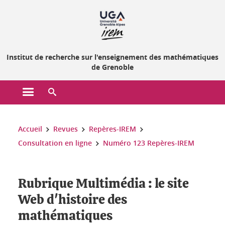
Gestion des cookies
Institut de recherche sur l'enseignement des mathématiques
de Grenoble
Ouvrir le menu principal
Ouvrir le moteur de recherche
Vous êtes ici :
Accueil
Revues
Repères-IREM
Consultation en ligne
Numéro 123 Repères-IREM
Rubrique Multimédia : le site
Web d'histoire des
mathématiques