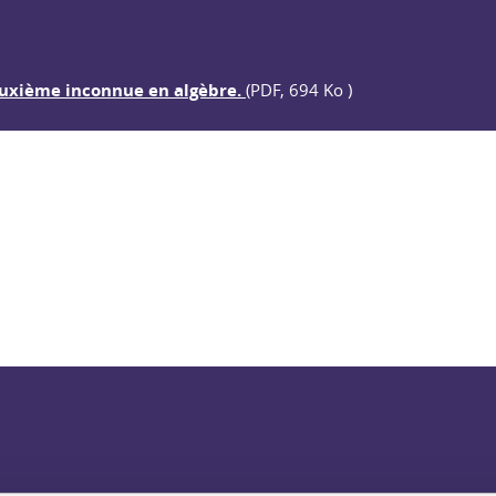
euxième inconnue en algèbre.
(PDF, 694 Ko )
ook
inkedIn