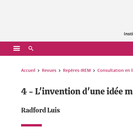
Gestion des cookies
Inst
Ouvrir le menu principal
Ouvrir le moteur de recherche
Vous êtes ici :
Accueil
Revues
Repères-IREM
Consultation en l
4 - L'invention d'une idée 
Radford Luis