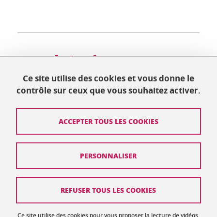
Partager sur Facebook
Partager sur LinkedIn
Partager
Ce site utilise des cookies et vous donne le
contrôle sur ceux que vous souhaitez activer.
Mis à jour le 23 juin 2026
ACCEPTER TOUS LES COOKIES
Contact
PERSONNALISER
Plan du site
Crédits
REFUSER TOUS LES COOKIES
Mentions légales
Ce site utilise des cookies pour vous proposer la lecture de vidéos,