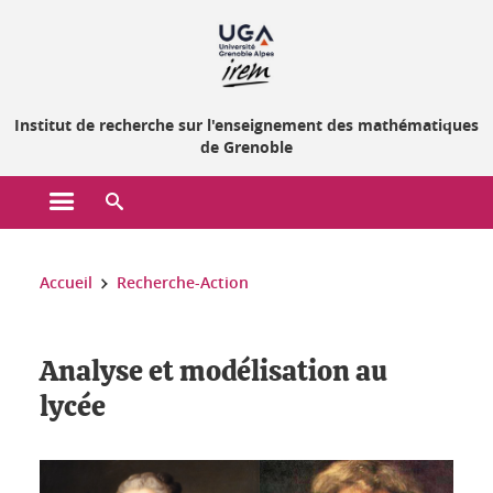
Gestion des cookies
Institut de recherche sur l'enseignement des mathématiques
de Grenoble
Ouvrir le menu principal
Ouvrir le moteur de recherche
Vous êtes ici :
Accueil
Recherche-Action
Analyse et modélisation au
lycée