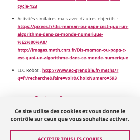
cycle-123
Activités similaires mais avec d'autres objectifs :
https://pixees.fr/dis-maman-ou-papa-cest-quoi-un-
algorithme-dans-ce-monde-numerique-
%E2%80%A8/
http://images.math.cnrs.fr/Dis-maman-ou-papa-c-
est-quoi-un-algorithme-dans-ce-monde-numerique
LEC Robot :
http://www.ac-grenoble.fr/maths/?
q=fr/recherche&faire=voir&ChoixNumero=593
Partager sur Facebook
Partager sur LinkedIn
Partager
Ce site utilise des cookies et vous donne le
contrôle sur ceux que vous souhaitez activer.
Mis à jour le 24 mars 2026
ACCEPTER TOUS LES COOKIES